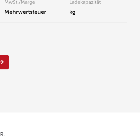
MwSt./Marge
Ladekapazität
Mehrwertsteuer
kg
R.