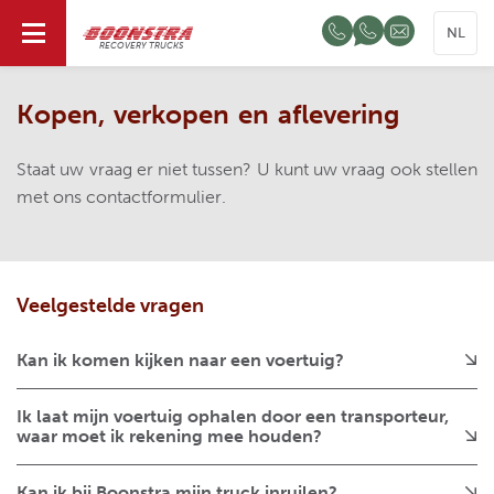
NL
RECOVERY TRUCKS
Kopen, verkopen en aflevering
Staat uw vraag er niet tussen? U kunt uw vraag ook stellen
met ons
contactformulier
.
Veelgestelde vragen
Kan ik komen kijken naar een voertuig?
U kunt ieder voertuig binnen onze openingstijden
Ik laat mijn voertuig ophalen door een transporteur,
komen bekijken. Wilt u er zeker van zijn dat het
waar moet ik rekening mee houden?
voertuig nog beschikbaar is, bel ons dan van tevoren.
De transporteur dient aangemeld te zijn zodat we
Kan ik bij Boonstra mijn truck inruilen?
weten wie het voertuig namens u komt ophalen. Dit