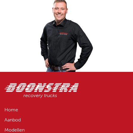
recovery trucks
Home
Aanbod
Modellen