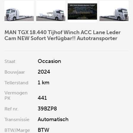
MAN TGX 18.440 Tijhof Winch ACC Lane Leder
Cam NEW Sofort Verfügbar!! Autotransporter
Occasion
Staat
2024
Bouwjaar
1 km
Tellerstand
Vermogen
441
PK
39BZP8
Ref nr.
Automatisch
Transmissie
BTW
BTW/Marge