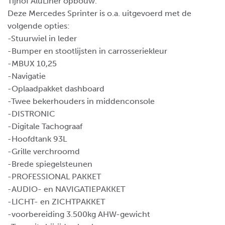
Tijhof AluLiner opbouw.
Deze Mercedes Sprinter is o.a. uitgevoerd met de
volgende opties:
-Stuurwiel in leder
-Bumper en stootlijsten in carrosseriekleur
-MBUX 10,25
-Navigatie
-Oplaadpakket dashboard
-Twee bekerhouders in middenconsole
-DISTRONIC
-Digitale Tachograaf
-Hoofdtank 93L
-Grille verchroomd
-Brede spiegelsteunen
-PROFESSIONAL PAKKET
-AUDIO- en NAVIGATIEPAKKET
-LICHT- en ZICHTPAKKET
-voorbereiding 3.500kg AHW-gewicht