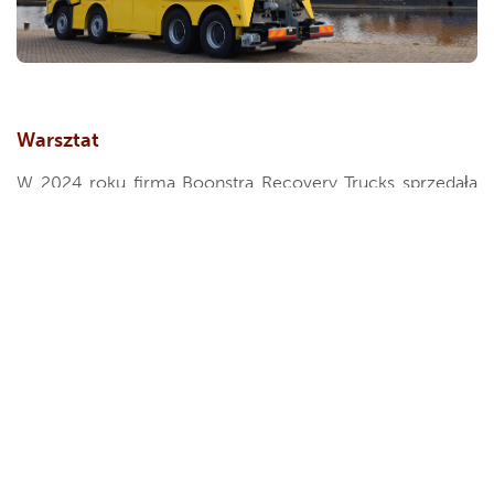
Warsztat
W 2024 roku firma Boonstra Recovery Trucks sprzedała
około dwustu pojazdów ratowniczych. Firma jest między
innymi dealerem pojazdów transportowych producenta
nadwozi Tijhof z Almelo. Boonstra sprzedaje ich
kilkadziesiąt rocznie. Ponadto Boonstra Recovery Trucks
współpracuje z De Groot Techniek, Tevor, Isoli i innymi
producentami nadwozi. Robin Kruse: „Jesteśmy
niezależni od marek. Pracujemy ze wszystkimi markami
samochodów ciężarowych i różnymi dostawcami
nadwozi. Aby zapewnić naszym klientom maksymalny
komfort, w naszym nowym warsztacie możemy również
montować akcesoria, a także wykonywać niezbędne