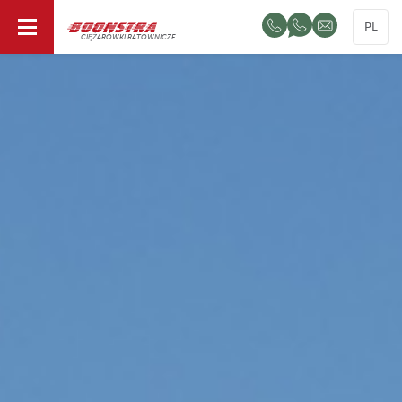
PL
CIĘŻARÓWKI RATOWNICZE